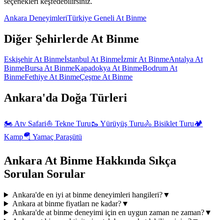
seçenekleri keşfedebilirsiniz.
Ankara
Deneyimleri
Türkiye Geneli
At Binme
Diğer Şehirlerde
At Binme
Eskişehir
At Binme
İstanbul
At Binme
İzmir
At Binme
Antalya
At
Binme
Bursa
At Binme
Kapadokya
At Binme
Bodrum
At
Binme
Fethiye
At Binme
Çeşme
At Binme
Ankara'da
Doğa
Türleri
🏍️
Atv Safari
⛵
Tekne Turu
🥾
Yürüyüş Turu
🚴
Bisiklet Turu
🏕️
Kamp
🪂
Yamaç Paraşütü
Ankara
At Binme
Hakkında Sıkça
Sorulan Sorular
Ankara'de en iyi at binme deneyimleri hangileri?
▼
Ankara at binme fiyatları ne kadar?
▼
Ankara'de at binme deneyimi için en uygun zaman ne zaman?
▼