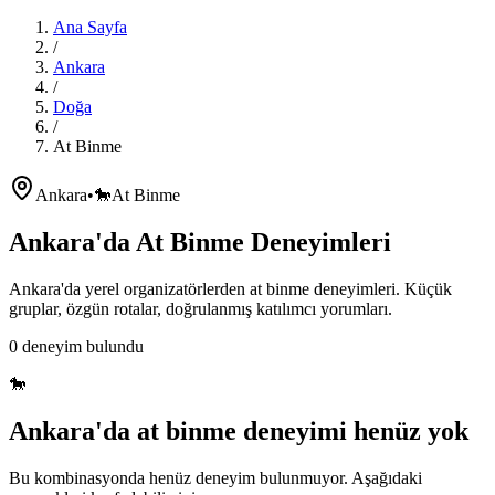
Ana Sayfa
/
Ankara
/
Doğa
/
At Binme
Ankara
•
🐎
At Binme
Ankara'da
At Binme
Deneyimleri
Ankara'da
yerel organizatörlerden
at binme
deneyimleri. Küçük
gruplar, özgün rotalar, doğrulanmış katılımcı yorumları.
0
deneyim bulundu
🐎
Ankara'da
at binme
deneyimi henüz yok
Bu kombinasyonda henüz deneyim bulunmuyor. Aşağıdaki