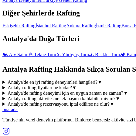
Antalya
Deneyimleri
Türkiye Geneli
Rafting
Diğer Şehirlerde
Rafting
Eskişehir
Rafting
İstanbul
Rafting
Ankara
Rafting
İzmir
Rafting
Bursa
R
Antalya'da
Doğa
Türleri
🏍️
Atv Safari
⛵
Tekne Turu
🥾
Yürüyüş Turu
🚴
Bisiklet Turu
🏕️
Kam
Antalya
Rafting
Hakkında Sıkça Sorulan S
Antalya'de en iyi rafting deneyimleri hangileri?
▼
Antalya rafting fiyatları ne kadar?
▼
Antalya'de rafting deneyimi için en uygun zaman ne zaman?
▼
Antalya rafting aktivitesine tek başıma katılabilir miyim?
▼
Antalya'de rafting rezervasyonu iptal edilirse ne olur?
▼
buarada
Türkiye'nin yerel deneyim platformu. Binlerce benzersiz aktivite sizi b