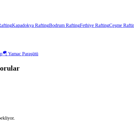
afting
Kapadokya
Rafting
Bodrum
Rafting
Fethiye
Rafting
Çeşme
Rafti
p
🪂
Yamaç Paraşütü
orular
ekliyor.