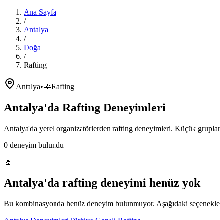
Ana Sayfa
/
Antalya
/
Doğa
/
Rafting
Antalya
•
🚣
Rafting
Antalya'da
Rafting
Deneyimleri
Antalya'da
yerel organizatörlerden
rafting
deneyimleri. Küçük gruplar,
0
deneyim bulundu
🚣
Antalya'da
rafting
deneyimi henüz yok
Bu kombinasyonda henüz deneyim bulunmuyor. Aşağıdaki seçenekleri 