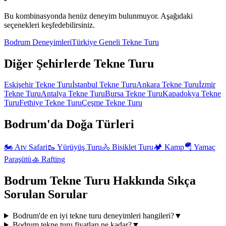
Bu kombinasyonda henüz deneyim bulunmuyor. Aşağıdaki
seçenekleri keşfedebilirsiniz.
Bodrum
Deneyimleri
Türkiye Geneli
Tekne Turu
Diğer Şehirlerde
Tekne Turu
Eskişehir
Tekne Turu
İstanbul
Tekne Turu
Ankara
Tekne Turu
İzmir
Tekne Turu
Antalya
Tekne Turu
Bursa
Tekne Turu
Kapadokya
Tekne
Turu
Fethiye
Tekne Turu
Çeşme
Tekne Turu
Bodrum'da
Doğa
Türleri
🏍️
Atv Safari
🥾
Yürüyüş Turu
🚴
Bisiklet Turu
🏕️
Kamp
🪂
Yamaç
Paraşütü
🚣
Rafting
Bodrum
Tekne Turu
Hakkında Sıkça
Sorulan Sorular
Bodrum'de en iyi tekne turu deneyimleri hangileri?
▼
Bodrum tekne turu fiyatları ne kadar?
▼