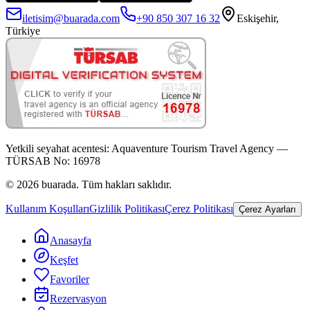
iletisim@buarada.com
+90 850 307 16 32
Eskişehir,
Türkiye
Yetkili seyahat acentesi:
Aquaventure Tourism Travel Agency —
TÜRSAB No: 16978
©
2026
buarada. Tüm hakları saklıdır.
Kullanım Koşulları
Gizlilik Politikası
Çerez Politikası
Çerez Ayarları
Anasayfa
Keşfet
Favoriler
Rezervasyon