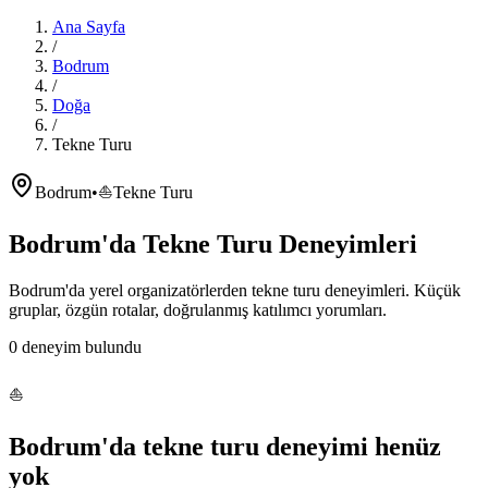
Ana Sayfa
/
Bodrum
/
Doğa
/
Tekne Turu
Bodrum
•
⛵
Tekne Turu
Bodrum'da
Tekne Turu
Deneyimleri
Bodrum'da
yerel organizatörlerden
tekne turu
deneyimleri. Küçük
gruplar, özgün rotalar, doğrulanmış katılımcı yorumları.
0
deneyim bulundu
⛵
Bodrum'da
tekne turu
deneyimi henüz
yok