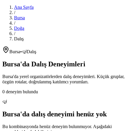
Ana Sayfa
/
Bursa
/
Doğa
/
Dalış
Bursa
•
🤿
Dalış
Bursa'da
Dalış
Deneyimleri
Bursa'da
yerel organizatörlerden
dalış
deneyimleri. Küçük gruplar,
özgün rotalar, doğrulanmış katılımcı yorumları.
0
deneyim bulundu
🤿
Bursa'da
dalış
deneyimi henüz yok
Bu kombinasyonda henüz deneyim bulunmuyor. Aşağıdaki