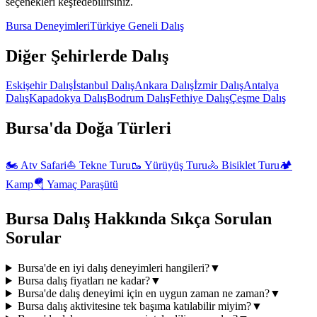
seçenekleri keşfedebilirsiniz.
Bursa
Deneyimleri
Türkiye Geneli
Dalış
Diğer Şehirlerde
Dalış
Eskişehir
Dalış
İstanbul
Dalış
Ankara
Dalış
İzmir
Dalış
Antalya
Dalış
Kapadokya
Dalış
Bodrum
Dalış
Fethiye
Dalış
Çeşme
Dalış
Bursa'da
Doğa
Türleri
🏍️
Atv Safari
⛵
Tekne Turu
🥾
Yürüyüş Turu
🚴
Bisiklet Turu
🏕️
Kamp
🪂
Yamaç Paraşütü
Bursa
Dalış
Hakkında Sıkça Sorulan
Sorular
Bursa'de en iyi dalış deneyimleri hangileri?
▼
Bursa dalış fiyatları ne kadar?
▼
Bursa'de dalış deneyimi için en uygun zaman ne zaman?
▼
Bursa dalış aktivitesine tek başıma katılabilir miyim?
▼