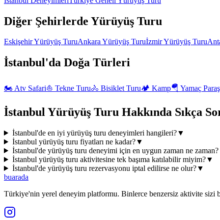
İstanbul
Deneyimleri
Türkiye Geneli
Yürüyüş Turu
Diğer Şehirlerde
Yürüyüş Turu
Eskişehir
Yürüyüş Turu
Ankara
Yürüyüş Turu
İzmir
Yürüyüş Turu
Ant
İstanbul'da
Doğa
Türleri
🏍️
Atv Safari
⛵
Tekne Turu
🚴
Bisiklet Turu
🏕️
Kamp
🪂
Yamaç Paraş
İstanbul
Yürüyüş Turu
Hakkında Sıkça Sor
İstanbul'de en iyi yürüyüş turu deneyimleri hangileri?
▼
İstanbul yürüyüş turu fiyatları ne kadar?
▼
İstanbul'de yürüyüş turu deneyimi için en uygun zaman ne zaman?
İstanbul yürüyüş turu aktivitesine tek başıma katılabilir miyim?
▼
İstanbul'de yürüyüş turu rezervasyonu iptal edilirse ne olur?
▼
buarada
Türkiye'nin yerel deneyim platformu. Binlerce benzersiz aktivite sizi b