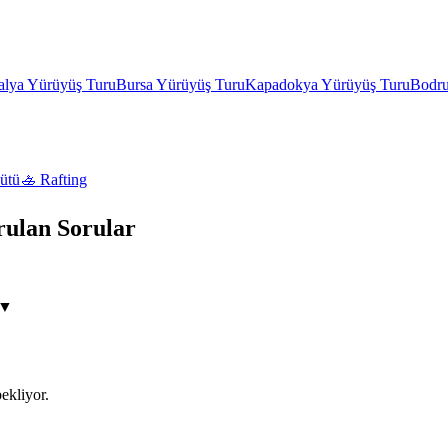
alya
Yürüyüş Turu
Bursa
Yürüyüş Turu
Kapadokya
Yürüyüş Turu
Bodr
ütü
🚣
Rafting
ulan Sorular
▼
ekliyor.