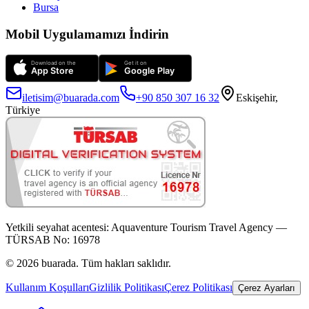
Bursa
Mobil Uygulamamızı İndirin
iletisim@buarada.com
+90 850 307 16 32
Eskişehir,
Türkiye
Yetkili seyahat acentesi:
Aquaventure Tourism Travel Agency —
TÜRSAB No: 16978
©
2026
buarada. Tüm hakları saklıdır.
Kullanım Koşulları
Gizlilik Politikası
Çerez Politikası
Çerez Ayarları