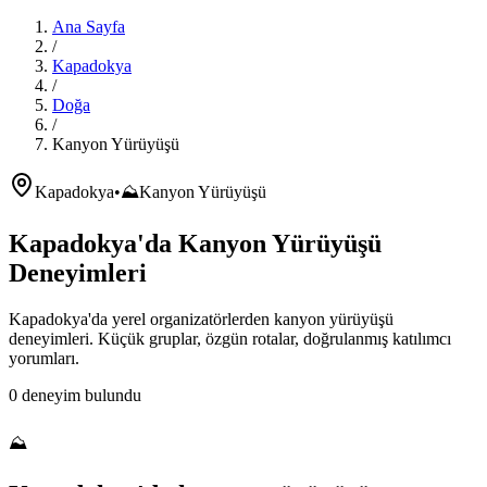
Ana Sayfa
/
Kapadokya
/
Doğa
/
Kanyon Yürüyüşü
Kapadokya
•
⛰️
Kanyon Yürüyüşü
Kapadokya'da
Kanyon Yürüyüşü
Deneyimleri
Kapadokya'da
yerel organizatörlerden
kanyon yürüyüşü
deneyimleri. Küçük gruplar, özgün rotalar, doğrulanmış katılımcı
yorumları.
0
deneyim bulundu
⛰️