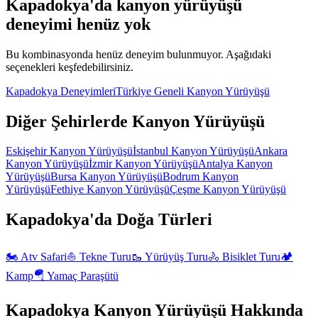
Kapadokya'da
kanyon yürüyüşü
deneyimi henüz yok
Bu kombinasyonda henüz deneyim bulunmuyor. Aşağıdaki
seçenekleri keşfedebilirsiniz.
Kapadokya
Deneyimleri
Türkiye Geneli
Kanyon Yürüyüşü
Diğer Şehirlerde
Kanyon Yürüyüşü
Eskişehir
Kanyon Yürüyüşü
İstanbul
Kanyon Yürüyüşü
Ankara
Kanyon Yürüyüşü
İzmir
Kanyon Yürüyüşü
Antalya
Kanyon
Yürüyüşü
Bursa
Kanyon Yürüyüşü
Bodrum
Kanyon
Yürüyüşü
Fethiye
Kanyon Yürüyüşü
Çeşme
Kanyon Yürüyüşü
Kapadokya'da
Doğa
Türleri
🏍️
Atv Safari
⛵
Tekne Turu
🥾
Yürüyüş Turu
🚴
Bisiklet Turu
🏕️
Kamp
🪂
Yamaç Paraşütü
Kapadokya
Kanyon Yürüyüşü
Hakkında