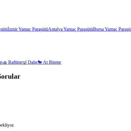
şütü
İzmir
Yamaç Paraşütü
Antalya
Yamaç Paraşütü
Bursa
Yamaç Paraşü
p
🚣
Rafting
🤿
Dalış
🐎
At Binme
Sorular
ekliyor.