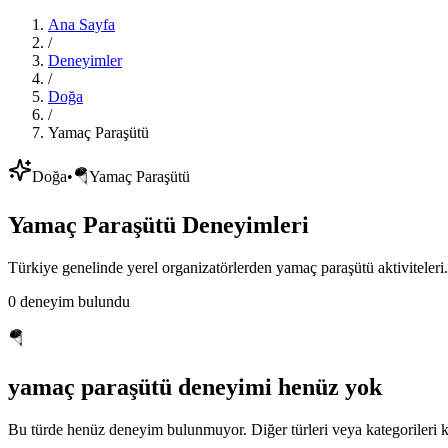
Ana Sayfa
/
Deneyimler
/
Doğa
/
Yamaç Paraşütü
Doğa
•
🪂
Yamaç Paraşütü
Yamaç Paraşütü
Deneyimleri
Türkiye genelinde yerel organizatörlerden
yamaç paraşütü
aktiviteler
0
deneyim bulundu
🪂
yamaç paraşütü
deneyimi henüz yok
Bu türde henüz deneyim bulunmuyor. Diğer türleri veya kategorileri ke