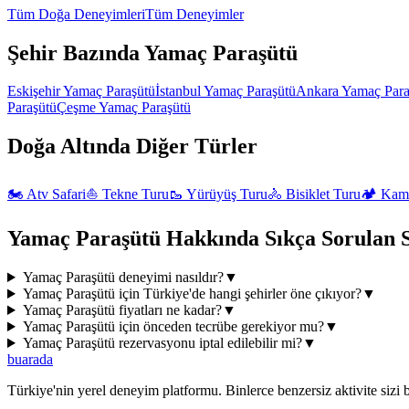
Tüm
Doğa
Deneyimleri
Tüm Deneyimler
Şehir Bazında
Yamaç Paraşütü
Eskişehir
Yamaç Paraşütü
İstanbul
Yamaç Paraşütü
Ankara
Yamaç Para
Paraşütü
Çeşme
Yamaç Paraşütü
Doğa
Altında Diğer Türler
🏍️
Atv Safari
⛵
Tekne Turu
🥾
Yürüyüş Turu
🚴
Bisiklet Turu
🏕️
Kam
Yamaç Paraşütü
Hakkında Sıkça Sorulan 
Yamaç Paraşütü deneyimi nasıldır?
▼
Yamaç Paraşütü için Türkiye'de hangi şehirler öne çıkıyor?
▼
Yamaç Paraşütü fiyatları ne kadar?
▼
Yamaç Paraşütü için önceden tecrübe gerekiyor mu?
▼
Yamaç Paraşütü rezervasyonu iptal edilebilir mi?
▼
buarada
Türkiye'nin yerel deneyim platformu. Binlerce benzersiz aktivite sizi b