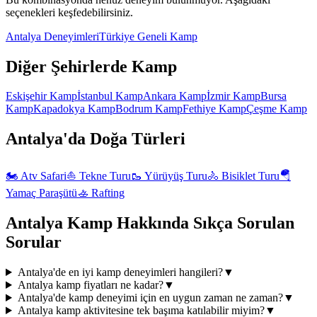
seçenekleri keşfedebilirsiniz.
Antalya
Deneyimleri
Türkiye Geneli
Kamp
Diğer Şehirlerde
Kamp
Eskişehir
Kamp
İstanbul
Kamp
Ankara
Kamp
İzmir
Kamp
Bursa
Kamp
Kapadokya
Kamp
Bodrum
Kamp
Fethiye
Kamp
Çeşme
Kamp
Antalya'da
Doğa
Türleri
🏍️
Atv Safari
⛵
Tekne Turu
🥾
Yürüyüş Turu
🚴
Bisiklet Turu
🪂
Yamaç Paraşütü
🚣
Rafting
Antalya
Kamp
Hakkında Sıkça Sorulan
Sorular
Antalya'de en iyi kamp deneyimleri hangileri?
▼
Antalya kamp fiyatları ne kadar?
▼
Antalya'de kamp deneyimi için en uygun zaman ne zaman?
▼
Antalya kamp aktivitesine tek başıma katılabilir miyim?
▼