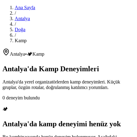
Ana Sayfa
/
Antalya
/
Doğa
/
Kamp
Antalya
•
🏕️
Kamp
Antalya'da
Kamp
Deneyimleri
Antalya'da
yerel organizatörlerden
kamp
deneyimleri. Küçük
gruplar, özgün rotalar, doğrulanmış katılımcı yorumları.
0
deneyim bulundu
🏕️
Antalya'da
kamp
deneyimi henüz yok
Bu kombinasyonda henüz deneyim bulunmuyor. Aşağıdaki