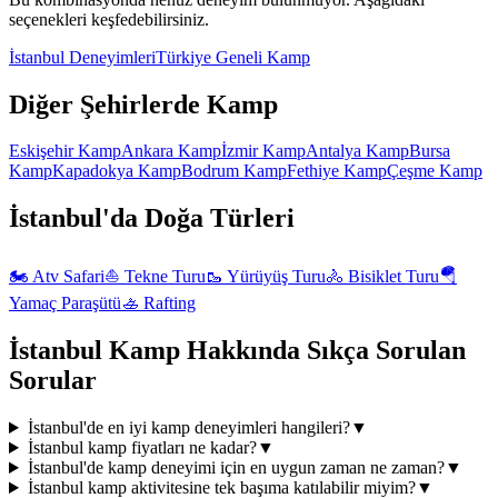
seçenekleri keşfedebilirsiniz.
İstanbul
Deneyimleri
Türkiye Geneli
Kamp
Diğer Şehirlerde
Kamp
Eskişehir
Kamp
Ankara
Kamp
İzmir
Kamp
Antalya
Kamp
Bursa
Kamp
Kapadokya
Kamp
Bodrum
Kamp
Fethiye
Kamp
Çeşme
Kamp
İstanbul'da
Doğa
Türleri
🏍️
Atv Safari
⛵
Tekne Turu
🥾
Yürüyüş Turu
🚴
Bisiklet Turu
🪂
Yamaç Paraşütü
🚣
Rafting
İstanbul
Kamp
Hakkında Sıkça Sorulan
Sorular
İstanbul'de en iyi kamp deneyimleri hangileri?
▼
İstanbul kamp fiyatları ne kadar?
▼
İstanbul'de kamp deneyimi için en uygun zaman ne zaman?
▼
İstanbul kamp aktivitesine tek başıma katılabilir miyim?
▼