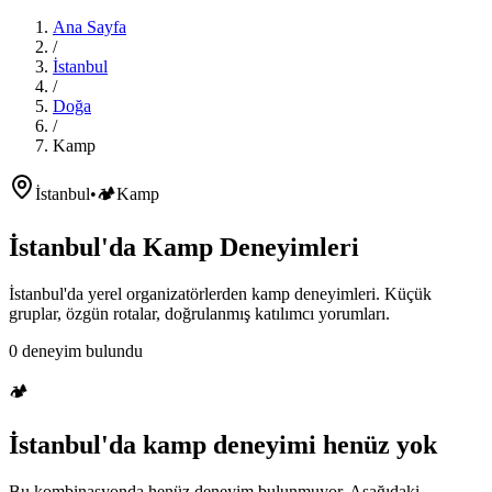
Ana Sayfa
/
İstanbul
/
Doğa
/
Kamp
İstanbul
•
🏕️
Kamp
İstanbul'da
Kamp
Deneyimleri
İstanbul'da
yerel organizatörlerden
kamp
deneyimleri. Küçük
gruplar, özgün rotalar, doğrulanmış katılımcı yorumları.
0
deneyim bulundu
🏕️
İstanbul'da
kamp
deneyimi henüz yok
Bu kombinasyonda henüz deneyim bulunmuyor. Aşağıdaki